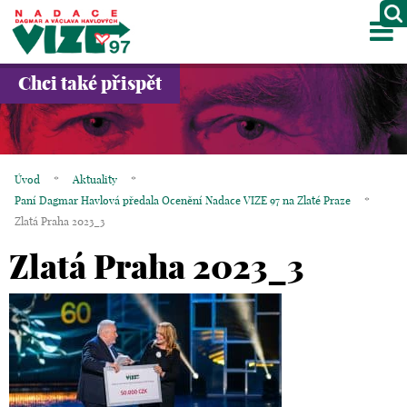
M
O NÁS
Chci také přispět
PROJEKTY
PARTNEŘI
Úvod
*
Aktuality
*
GALERIE
Paní Dagmar Havlová předala Ocenění Nadace VIZE 97 na Zlaté Praze
*
Zlatá Praha 2023_3
KONTAKTY
Zlatá Praha 2023_3
OBCHOD
KOŠÍK
EN