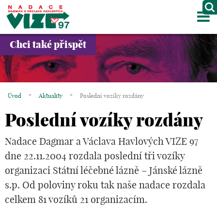
M
O NÁS
Chci také přispět
PROJEKTY
PARTNEŘI
Úvod
*
Aktuality
*
Poslední vozíky rozdány
GALERIE
Poslední vozíky rozdány
KONTAKTY
Nadace Dagmar a Václava Havlových VIZE 97
OBCHOD
dne 22.11.2004 rozdala poslední tři vozíky
organizaci Státní léčebné lázně – Jánské lázně
KOŠÍK
s.p. Od poloviny roku tak naše nadace rozdala
EN
celkem 81 vozíků 21 organizacím.