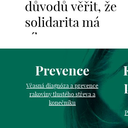
důvodů věřit, že
solidarita má
sílu.
Prevence
Včasná diagnóza a prevence
rakoviny tlustého střeva a
konečníku
P