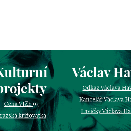
Kulturní
Václav Ha
projekty
Odkaz Václava Ha
Kancelář Václava H
Cena VIZE 97
Lavičky Václava Ha
ražská křižovatka