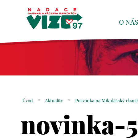
O NÁ
Úvod
*
Aktuality
*
Pozvánka na Mikulášský charit
novinka-