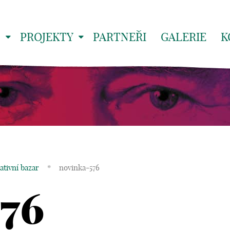
S
PROJEKTY
PARTNEŘI
GALERIE
K
ativní bazar
*
novinka-576
576