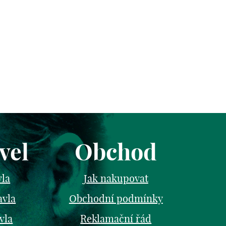
vel
Obchod
vla
Jak nakupovat
avla
Obchodní podmínky
vla
Reklamační řád