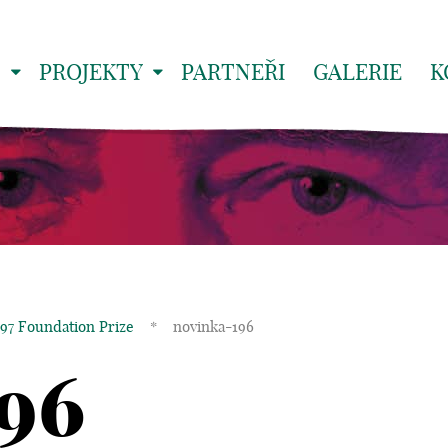
S
PROJEKTY
PARTNEŘI
GALERIE
K
 97 Foundation Prize
*
novinka-196
196