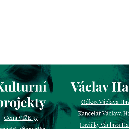
Kulturní
Václav Ha
projekty
Odkaz Václava Ha
Kancelář Václava H
Cena VIZE 97
Lavičky Václava Ha