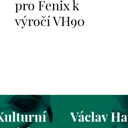
pro Fenix k
výročí VH90
Kulturní
Václav Ha