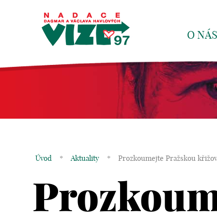
O NÁ
Úvod
*
Aktuality
*
Prozkoumejte Pražskou křižov
Prozkoum