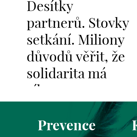
Desítky
partnerů. Stovky
setkání. Miliony
důvodů věřit, že
solidarita má
sílu.
Prevence