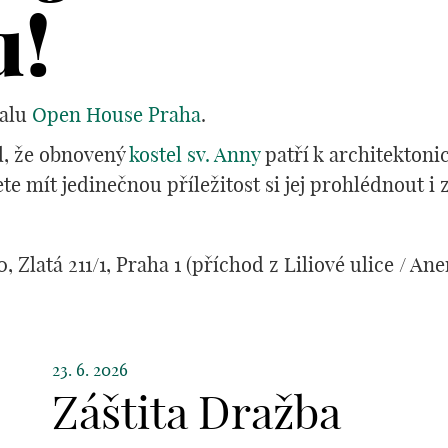
u!
valu
Open House Praha
.
l, že obnovený
kostel sv. Anny
patří k architekton
te mít jedinečnou příležitost si jej prohlédnout i 
0, Zlatá 211/1, Praha 1 (příchod z Liliové ulice / A
23. 6. 2026
Záštita Dražba