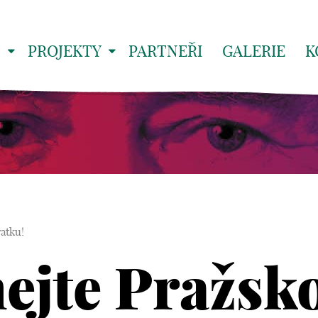
S
PROJEKTY
PARTNEŘI
GALERIE
K
atku!
ejte Pražsk