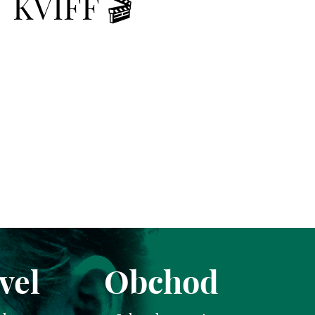
KVIFF 🎬
vel
Obchod