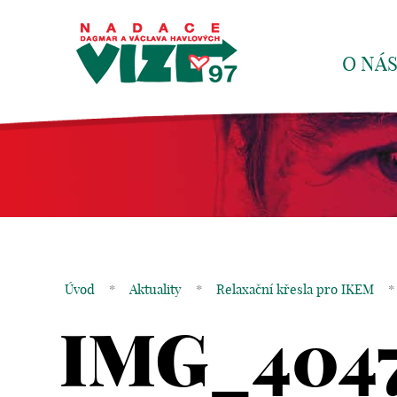
O NÁ
Úvod
*
Aktuality
*
Relaxační křesla pro IKEM
*
IMG_404