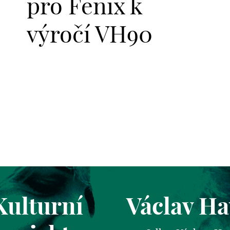
pro Fenix k
výročí VH90
Kulturní
Václav Ha