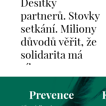
Desítky
partnerů. Stovky
setkání. Miliony
důvodů věřit, že
solidarita má
sílu.
Prevence