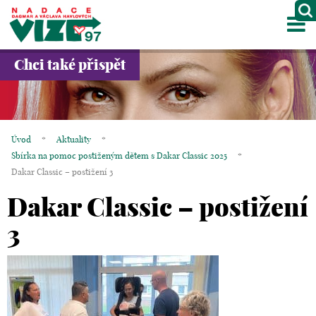
M
O NÁS
Chci také přispět
PROJEKTY
PARTNEŘI
Úvod
*
Aktuality
*
GALERIE
Sbírka na pomoc postiženým dětem s Dakar Classic 2025
*
Dakar Classic – postižení 3
KONTAKTY
Dakar Classic – postižení
OBCHOD
3
KOŠÍK
EN