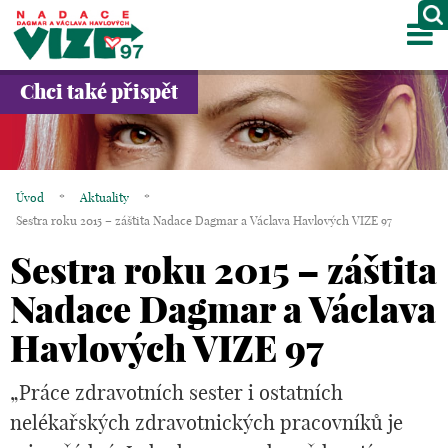
M
O NÁS
Chci také přispět
PROJEKTY
PARTNEŘI
Úvod
*
Aktuality
*
GALERIE
Sestra roku 2015 – záštita Nadace Dagmar a Václava Havlových VIZE 97
Sestra roku 2015 – záštita
KONTAKTY
Nadace Dagmar a Václava
OBCHOD
Havlových VIZE 97
KOŠÍK
„Práce zdravotních sester i ostatních
EN
nelékařských zdravotnických pracovníků je