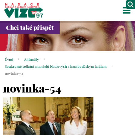
M
O NÁS
Chci také přispět
PROJEKTY
PARTNEŘI
Úvod
*
Aktuality
*
GALERIE
Soukromé setkání manželů Havlových s kambodžským králem
*
novinka-54
KONTAKTY
novinka-54
OBCHOD
KOŠÍK
EN