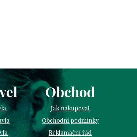
vel
Obchod
vla
Jak nakupovat
avla
Obchodní podmínky
vla
Reklamační řád