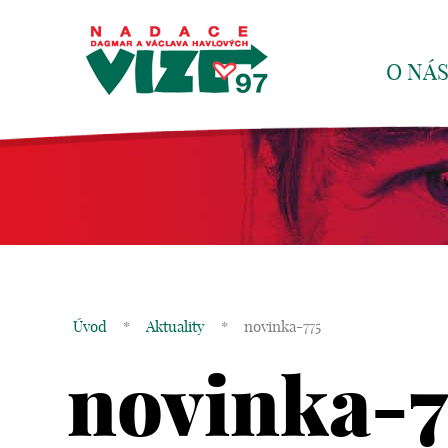
O NÁ
Úvod
*
Aktuality
*
novinka-775
novinka-7