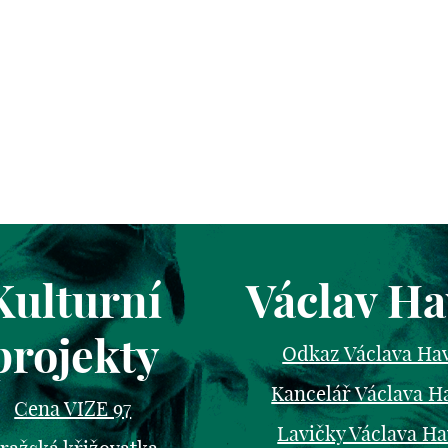
Kulturní
Václav Ha
projekty
Odkaz Václava Ha
Kancelář Václava H
Cena VIZE 97
Lavičky Václava Ha