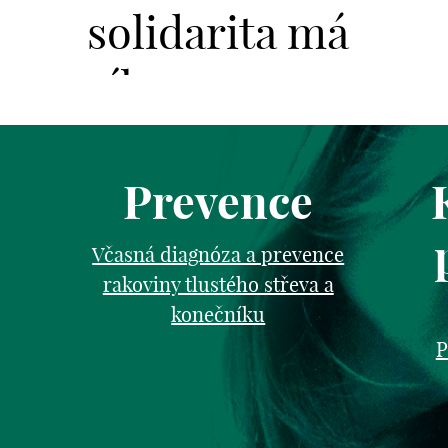
solidarita má
sílu.
Prevence
Včasná diagnóza a prevence
rakoviny tlustého střeva a
konečníku
P