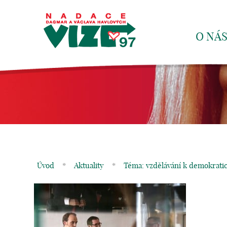
O NÁ
Úvod
*
Aktuality
*
Téma: vzdělávání k demokrati