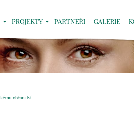
S
PROJEKTY
PARTNEŘI
GALERIE
K
ckému občanství