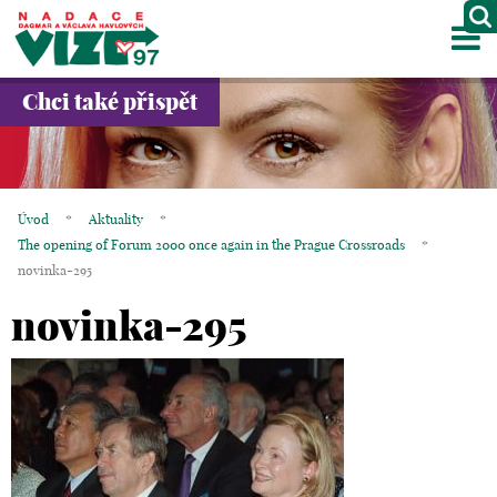
M
O NÁS
Chci také přispět
PROJEKTY
PARTNEŘI
Úvod
*
Aktuality
*
GALERIE
The opening of Forum 2000 once again in the Prague Crossroads
*
novinka-295
KONTAKTY
novinka-295
OBCHOD
KOŠÍK
EN