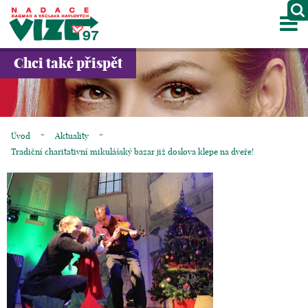
M
O NÁS
Chci také přispět
PROJEKTY
PARTNEŘI
Úvod
*
Aktuality
*
GALERIE
Tradiční charitativní mikulášský bazar již doslova klepe na dveře!
KONTAKTY
OBCHOD
KOŠÍK
EN