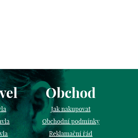
vel
Obchod
vla
Jak nakupovat
avla
Obchodní podmínky
vla
Reklamační řád