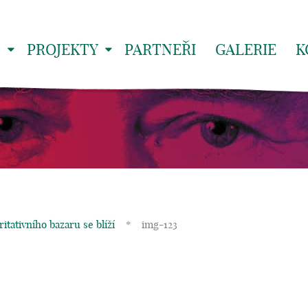
S
PROJEKTY
PARTNEŘI
GALERIE
K
itativního bazaru se blíží
*
img-123