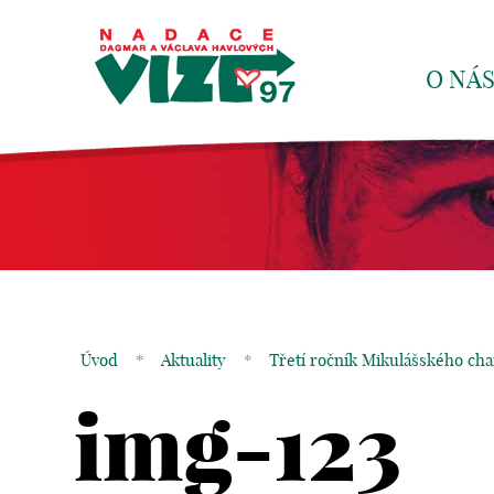
O NÁ
Úvod
*
Aktuality
*
Třetí ročník Mikulášského char
img-123