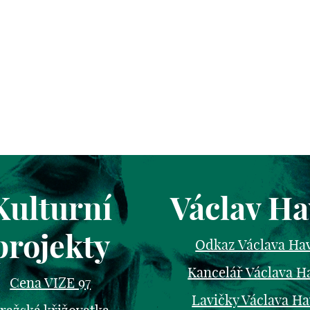
Kulturní
Václav Ha
projekty
Odkaz Václava Ha
Kancelář Václava H
Cena VIZE 97
Lavičky Václava Ha