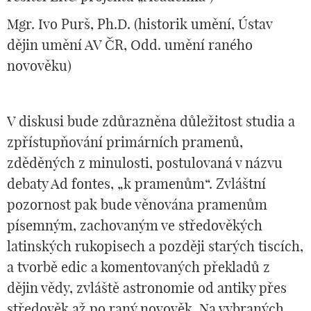
Mgr. Ivo Purš, Ph.D. (historik umění, Ústav
dějin umění AV ČR, Odd. umění raného
novověku)
V diskusi bude zdůrazněna důležitost studia a
zpřístupňování primárních pramenů,
zděděných z minulosti, postulovaná v názvu
debaty Ad fontes, „k pramenům“. Zvláštní
pozornost pak bude věnována pramenům
písemným, zachovaným ve středověkých
latinských rukopisech a později starých tiscích,
a tvorbě edic a komentovaných překladů z
dějin vědy, zvláště astronomie od antiky přes
středověk až po raný novověk. Na vybraných