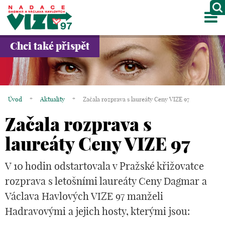
M
O NÁS
Chci také přispět
PROJEKTY
PARTNEŘI
Úvod
*
Aktuality
*
Začala rozprava s laureáty Ceny VIZE 97
GALERIE
Začala rozprava s
KONTAKTY
laureáty Ceny VIZE 97
OBCHOD
V 10 hodin odstartovala v Pražské křižovatce
rozprava s letošními laureáty Ceny Dagmar a
KOŠÍK
Václava Havlových VIZE 97 manželi
EN
Hadravovými a jejich hosty, kterými jsou: