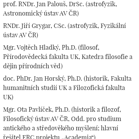
prof. RNDr. Jan Palouš, DrSc. (astrofyzik,
Astronomický ústav AV ČR)
RNDr. Jiří Grygar, CSc. (astrofyzik, Fyzikální
ústav AV ČR)
Mgr. Vojtěch Hladký, Ph.D. (filosof,
Přírodovědecká fakulta UK, Katedra filosofie a
dějin přírodních věd)
doc. PhDr. Jan Horský, Ph.D. (historik, Fakulta
humanitních studií UK a Filozofická fakulta
UK)
Mgr. Ota Pavlíček, Ph.D. (historik a filozof,
Filosofický ústav AV ČR, Odd. pro studium
antického a středověkého myšlení; hlavní
řešitel ERC projektu „Academia“)