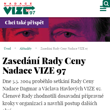
M
O NÁS
Chci také přispět
PROJEKTY
PARTNEŘI
Úvod
*
Aktuality
*
Zasedání Rady Ceny Nadace VIZE 97
GALERIE
Zasedání Rady Ceny
KONTAKTY
Nadace VIZE 97
OBCHOD
Dne 5.5. 2004 proběhlo setkání Rady Ceny
Nadace Dagmar a Václava Havlových VIZE 97.
KOŠÍK
Členové Rady zhodnotili dosavadní přípravné
EN
kroky v organizaci a navrhli postup dalších