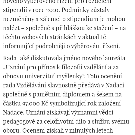
nového výběrového řízení pro rozdělení
stipendií v roce 2010. Podmínky zůstaly
nezměněny a zájemci o stipendium je mohou
nalézt – společně s přihláškou ke stažení – na
těchto webových stránkách v aktualitě
informující podrobněji o výběrovém řízení.
Rada také diskutovala jméno nového laureáta
„Uznání pro přínos k filozofii vzdělání a za
obnovu univerzitní myšlenky“. Toto ocenění
rada Vzdělávání slavnostně předává v Nadaci
společně s pamětním diplomem a šekem na
částku 97.000 Kč symbolizující rok založení
Nadace. Uznání získávají významní vědci –
pedagogové za celoživotní dílo a službu svému
oboru. Ocenění získali v minulých letech