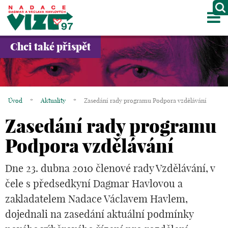
M
O NÁS
Chci také přispět
PROJEKTY
PARTNEŘI
Úvod
*
Aktuality
*
Zasedání rady programu Podpora vzdělávání
GALERIE
Zasedání rady programu
KONTAKTY
Podpora vzdělávání
OBCHOD
Dne 23. dubna 2010 členové rady Vzdělávání, v
čele s předsedkyní Dagmar Havlovou a
KOŠÍK
zakladatelem Nadace Václavem Havlem,
EN
dojednali na zasedání aktuální podmínky