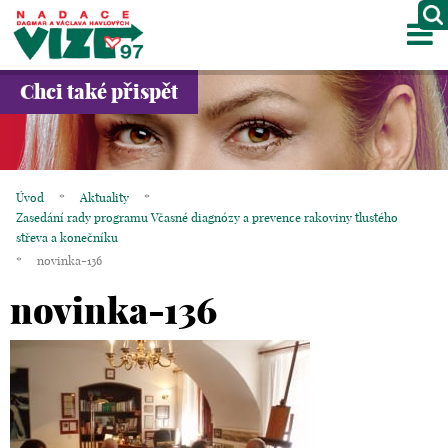
M
O NÁS
Chci také přispět
PROJEKTY
PARTNEŘI
Úvod
*
Aktuality
*
Zasedání rady programu Včasné diagnózy a prevence rakoviny tlustého
GALERIE
střeva a konečníku
*
novinka-136
KONTAKTY
novinka-136
OBCHOD
KOŠÍK
EN