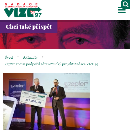
M
O NÁS
Chci také přispět
PROJEKTY
PARTNEŘI
Úvod
*
Aktuality
*
GALERIE
Zepter znovu podpořil zdravotnický projekt Nadace VIZE 97
KONTAKTY
OBCHOD
KOŠÍK
EN