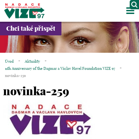
M
O NÁS
Chci také přispět
PROJEKTY
PARTNEŘI
Úvod
*
Aktuality
*
GALERIE
11th Anniversary of the Dagmar a Václav Havel Foundation VIZE 97
*
novinka-259
KONTAKTY
novinka-259
OBCHOD
KOŠÍK
EN