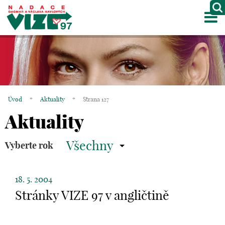
M
O NÁS
PROJEKTY
PARTNEŘI
Úvod
*
Aktuality
*
Strana 127
GALERIE
Aktuality
KONTAKTY
Všechny
Vyberte rok
OBCHOD
18. 5. 2004
KOŠÍK
Stránky VIZE 97 v angličtině
EN