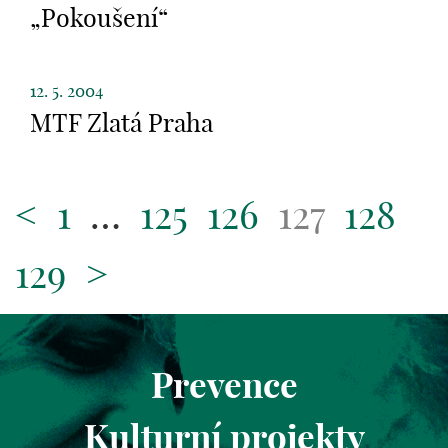
„Pokoušení“
12. 5. 2004
MTF Zlatá Praha
<
1
…
125
126
127
128
129
>
Prevence
Kulturní projekty