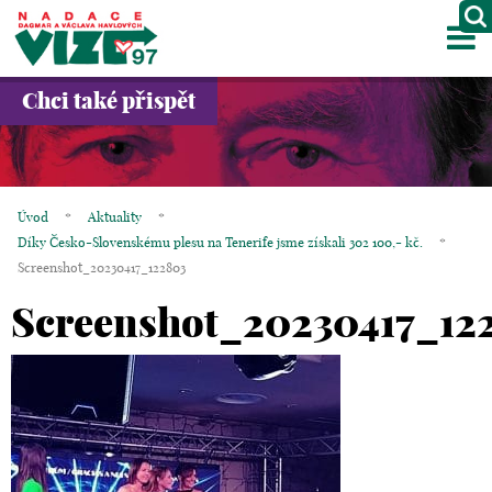
M
O NÁS
Chci také přispět
PROJEKTY
PARTNEŘI
Úvod
*
Aktuality
*
GALERIE
Díky Česko-Slovenskému plesu na Tenerife jsme získali 302 100,- kč.
*
Screenshot_20230417_122803
KONTAKTY
Screenshot_20230417_12
OBCHOD
KOŠÍK
EN