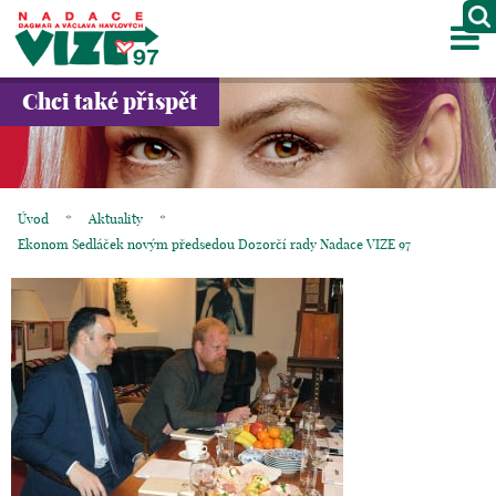
M
O NÁS
Chci také přispět
PROJEKTY
PARTNEŘI
Úvod
*
Aktuality
*
GALERIE
Ekonom Sedláček novým předsedou Dozorčí rady Nadace VIZE 97
KONTAKTY
OBCHOD
KOŠÍK
EN