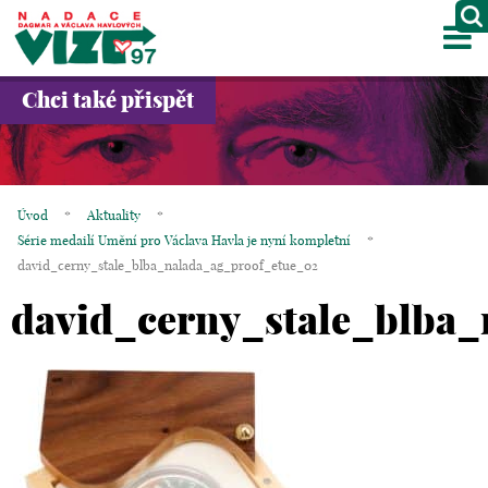
M
O NÁS
Chci také přispět
PROJEKTY
PARTNEŘI
Úvod
*
Aktuality
*
GALERIE
Série medailí Umění pro Václava Havla je nyní kompletní
*
david_cerny_stale_blba_nalada_ag_proof_etue_02
KONTAKTY
david_cerny_stale_blba
OBCHOD
KOŠÍK
EN