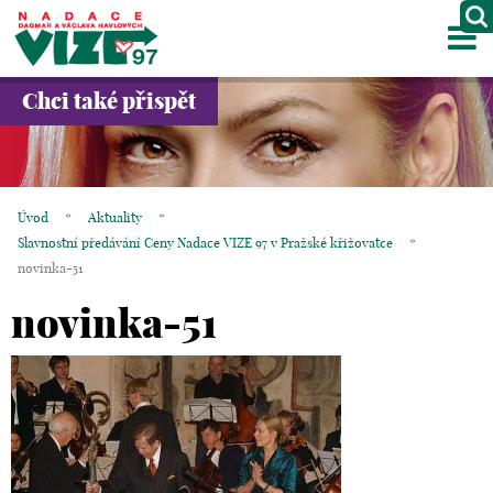
M
O NÁS
Chci také přispět
PROJEKTY
PARTNEŘI
Úvod
*
Aktuality
*
GALERIE
Slavnostní předávání Ceny Nadace VIZE 97 v Pražské křižovatce
*
novinka-51
KONTAKTY
novinka-51
OBCHOD
KOŠÍK
EN