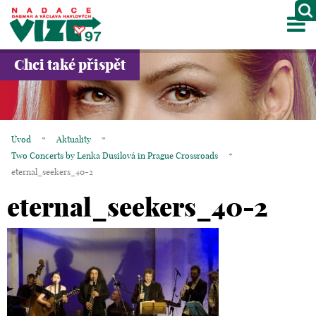
M
O NÁS
Chci také přispět
PROJEKTY
PARTNEŘI
Úvod
*
Aktuality
*
GALERIE
Two Concerts by Lenka Dusilová in Prague Crossroads
*
eternal_seekers_40-2
KONTAKTY
eternal_seekers_40-2
OBCHOD
KOŠÍK
EN